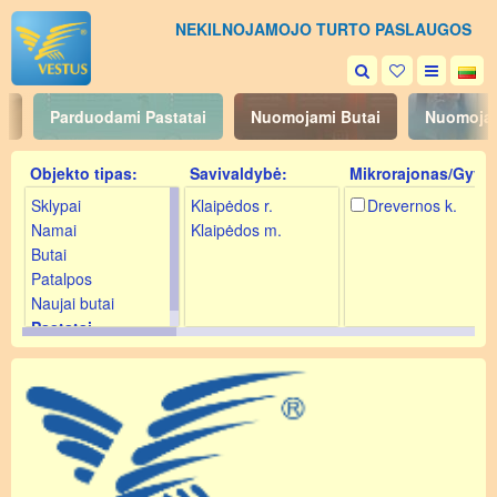
NEKILNOJAMOJO TURTO PASLAUGOS
s
Parduodami Pastatai
Nuomojami Butai
Nuomojam
Objekto tipas:
Savivaldybė:
Mikrorajonas/Gyv.:
Sklypai
Klaipėdos r.
Drevernos k.
Namai
Klaipėdos m.
Butai
Patalpos
Naujai butai
Pastatai