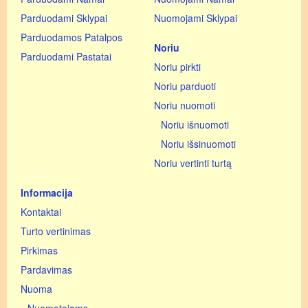
Parduodami Sklypai
Nuomojami Sklypai
Parduodamos Patalpos
Noriu
Parduodami Pastatai
Noriu pirkti
Noriu parduoti
Noriu nuomoti
Noriu išnuomoti
Noriu išsinuomoti
Noriu vertinti turtą
Informacija
Kontaktai
Turto vertinimas
Pirkimas
Pardavimas
Nuoma