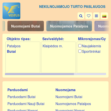
NEKILNOJAMOJO TURTO PASLAUGOS
i
Nuomojami Butai
Nuomojamos Patalpos
Nuomoj
Objekto tipas:
Savivaldybė:
Mikrorajonas/Gyv.:
Patalpos
Klaipėdos m.
Naujakiemis
Butai
Sportininkai
Gatvė/Vietovė:
Dariaus ir Girėno g.
Statybininku pr.
Parduodami
Nuomojama
Parduodami Butai
Nuomojami Butai
Parduodami Nauji Butai
Nuomojamos Patalpos
Parduodami Namai
Nuomojami Namai