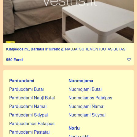
Klaipėdos m., Dariaus ir Girėno g.
NAUJAI SUREMONTUOTAS BUTAS
550 Eurai
Parduodami
Nuomojama
Parduodami Butai
Nuomojami Butai
Parduodami Nauji Butai
Nuomojamos Patalpos
Parduodami Namai
Nuomojami Namai
Parduodami Sklypai
Nuomojami Sklypai
Parduodamos Patalpos
Noriu
Parduodami Pastatai
Noriu pirkti