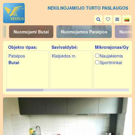
NEKILNOJAMOJO TURTO PASLAUGOS
i
Nuomojami Butai
Nuomojamos Patalpos
Nuomoj
Objekto tipas:
Savivaldybė:
Mikrorajonas/Gyv.:
Patalpos
Klaipėdos m.
Naujakiemis
Butai
Sportininkai