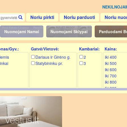
NEKILNOJA
Noriu pirkti
Noriu parduoti
Noriu nuo
Nuomojami Namai
Nuomojami Sklypai
Parduodami B
onas/Gyv.:
Gatvė/Vietovė:
Kambariai:
Kaina:
iemis
Dariaus ir Girėno g.
2
iki 400
inkai
Statybininku pr.
3
iki 500
iki 600
iki 700
iki 800
iki 900
iki 1000
iki 1200
iki 1400
iki 1600
iki 1800
iki 2000