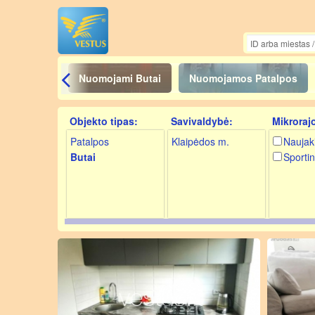
Nuomojami Butai
Nuomojamos Patalpos
Objekto tipas:
Savivaldybė:
Mikroraj
Patalpos
Klaipėdos m.
Naujak
Butai
Sportin