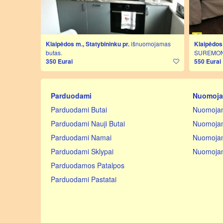
Klaipėdos m., Statybininku pr.
išnuomojamas
Klaipėdos 
butas.
SUREMON
350 Eurai
550 Eurai
Parduodami
Nuomoj
Parduodami Butai
Nuomojam
Parduodami Nauji Butai
Nuomojam
Parduodami Namai
Nuomoja
Parduodami Sklypai
Nuomojam
Parduodamos Patalpos
Parduodami Pastatai