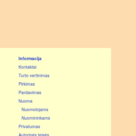
iki 400 m.kv.
iki 500 m.kv.
virš 500 m.kv.
Informacija
Kontaktai
Turto vertinimas
Pirkimas
Pardavimas
Nuoma
Nuomotojams
Nuomininkams
Privatumas
Autorinės teisės