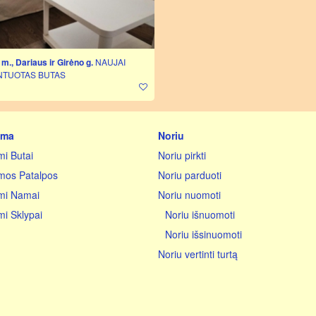
iki 2500
iki 3000
iki 4000
iki 5000
m., Dariaus ir Girėno g.
NAUJAI
virš 5000
TUOTAS BUTAS
ama
Noriu
i Butai
Noriu pirkti
os Patalpos
Noriu parduoti
mi Namai
Noriu nuomoti
i Sklypai
Noriu išnuomoti
Noriu išsinuomoti
Noriu vertinti turtą