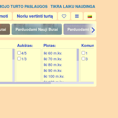
MOJO TURTO PASLAUGOS
TIKRA LAIKU NAUDINGA
moti
Noriu vertinti turtą
utai
Parduodami Nauji Butai
Parduodami Namai
Par
Aukštas:
Plotas:
Komunikacijos:
4/5
iki 60 m.kv.
1
1/3
iki 70 m.kv.
3
iki 80 m.kv.
iki 90 m.kv.
iki 100 m.kv.
iki 120 m.kv.
iki 140 m.kv.
iki 160 m.kv.
iki 180 m.kv.
iki 200 m.kv.
iki 250 m.kv.
iki 300 m.kv.