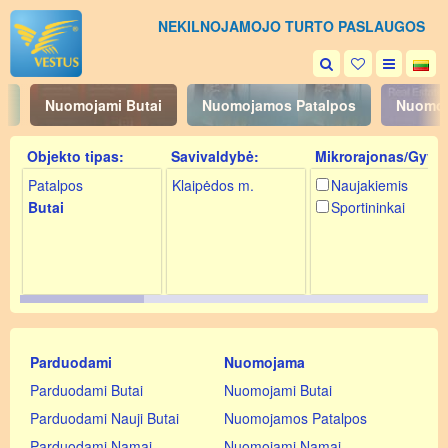
NEKILNOJAMOJO TURTO PASLAUGOS
i
Nuomojami Butai
Nuomojamos Patalpos
Nuomoj
Objekto tipas:
Savivaldybė:
Mikrorajonas/Gyv.:
Patalpos
Klaipėdos m.
Naujakiemis
Butai
Sportininkai
Parduodami
Nuomojama
Parduodami Butai
Nuomojami Butai
Parduodami Nauji Butai
Nuomojamos Patalpos
Parduodami Namai
Nuomojami Namai