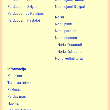
Parduodami Sklypai
Nuomojami Sklypai
Parduodamos Patalpos
Noriu
Parduodami Pastatai
Noriu pirkti
Noriu parduoti
Noriu nuomoti
Noriu išnuomoti
Noriu išsinuomoti
Noriu vertinti turtą
Informacija
Kontaktai
Turto vertinimas
Pirkimas
Pardavimas
Nuoma