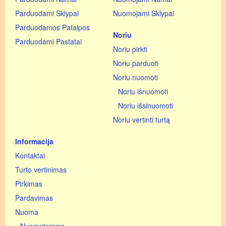
Parduodami Sklypai
Nuomojami Sklypai
Parduodamos Patalpos
Noriu
Parduodami Pastatai
Noriu pirkti
Noriu parduoti
Noriu nuomoti
Noriu išnuomoti
Noriu išsinuomoti
Noriu vertinti turtą
Informacija
Kontaktai
Turto vertinimas
Pirkimas
Pardavimas
Nuoma