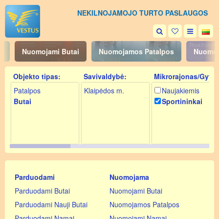
NEKILNOJAMOJO TURTO PASLAUGOS
i
Nuomojami Butai
Nuomojamos Patalpos
Nuomoj
Objekto tipas:
Savivaldybė:
Mikrorajonas/Gyv.:
Patalpos
Klaipėdos m.
Naujakiemis
Butai
Sportininkai
Parduodami
Nuomojama
Parduodami Butai
Nuomojami Butai
Parduodami Nauji Butai
Nuomojamos Patalpos
Parduodami Namai
Nuomojami Namai