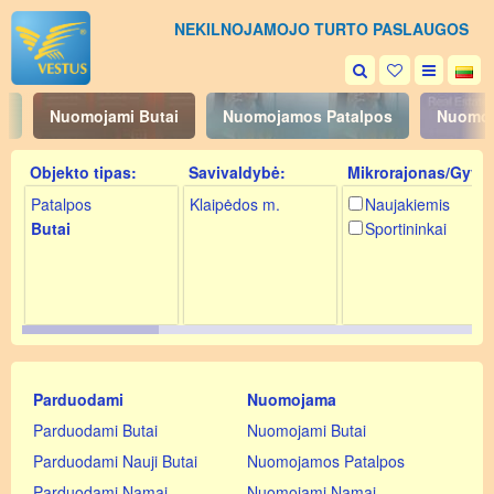
NEKILNOJAMOJO TURTO PASLAUGOS
i
Nuomojami Butai
Nuomojamos Patalpos
Nuomoj
Objekto tipas:
Savivaldybė:
Mikrorajonas/Gyv.:
Patalpos
Klaipėdos m.
Naujakiemis
Butai
Sportininkai
Parduodami
Nuomojama
Parduodami Butai
Nuomojami Butai
Parduodami Nauji Butai
Nuomojamos Patalpos
Parduodami Namai
Nuomojami Namai