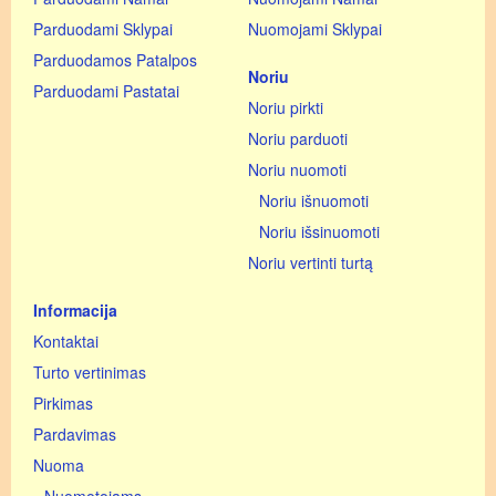
Parduodami Sklypai
Nuomojami Sklypai
Parduodamos Patalpos
Noriu
Parduodami Pastatai
Noriu pirkti
Noriu parduoti
Noriu nuomoti
Noriu išnuomoti
Noriu išsinuomoti
Noriu vertinti turtą
Informacija
Kontaktai
Turto vertinimas
Pirkimas
Pardavimas
Nuoma