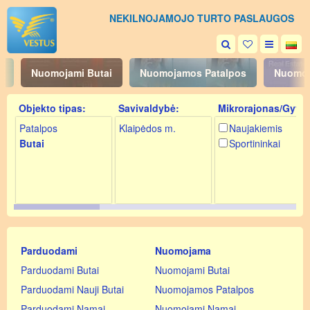
NEKILNOJAMOJO TURTO PASLAUGOS
i
Nuomojami Butai
Nuomojamos Patalpos
Nuomoj
Objekto tipas:
Savivaldybė:
Mikrorajonas/Gyv.:
Patalpos
Klaipėdos m.
Naujakiemis
Butai
Sportininkai
Parduodami
Nuomojama
Parduodami Butai
Nuomojami Butai
Parduodami Nauji Butai
Nuomojamos Patalpos
Parduodami Namai
Nuomojami Namai