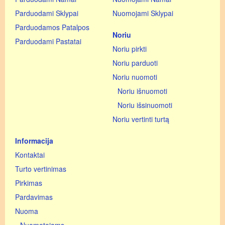
Parduodami Sklypai
Nuomojami Sklypai
Parduodamos Patalpos
Noriu
Parduodami Pastatai
Noriu pirkti
Noriu parduoti
Noriu nuomoti
Noriu išnuomoti
Noriu išsinuomoti
Noriu vertinti turtą
Informacija
Kontaktai
Turto vertinimas
Pirkimas
Pardavimas
Nuoma