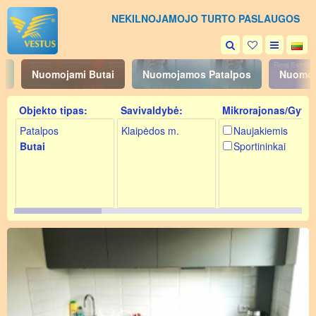
NEKILNOJAMOJO TURTO PASLAUGOS
i
Nuomojami Butai
Nuomojamos Patalpos
Nuomoj
Objekto tipas:
Savivaldybė:
Mikrorajonas/Gyv.:
Patalpos
Klaipėdos m.
Naujakiemis
Butai
Sportininkai