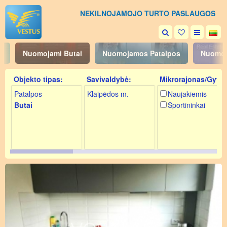
NEKILNOJAMOJO TURTO PASLAUGOS
i
Nuomojami Butai
Nuomojamos Patalpos
Nuomoj
Objekto tipas:
Savivaldybė:
Mikrorajonas/Gyv.:
Patalpos
Klaipėdos m.
Naujakiemis
Butai
Sportininkai