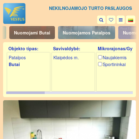
NEKILNOJAMOJO TURTO PASLAUGOS
i
Nuomojami Butai
Nuomojamos Patalpos
Nuomoj
Objekto tipas:
Savivaldybė:
Mikrorajonas/Gyv.:
Patalpos
Klaipėdos m.
Naujakiemis
Butai
Sportininkai