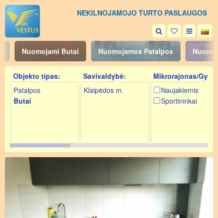
NEKILNOJAMOJO TURTO PASLAUGOS
i
Nuomojami Butai
Nuomojamos Patalpos
Nuomoj
Objekto tipas:
Savivaldybė:
Mikrorajonas/Gyv.:
Patalpos
Klaipėdos m.
Naujakiemis
Butai
Sportininkai