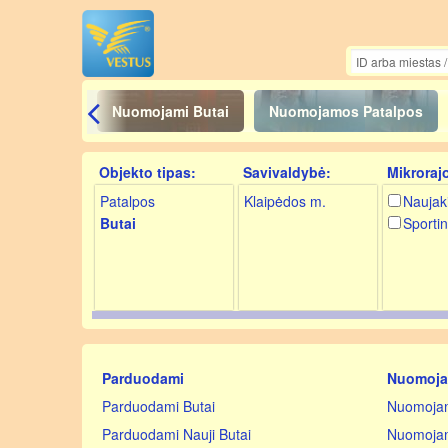
Nuomojami Butai
Nuomojamos Patalpos
Objekto tipas:
Savivaldybė:
Mikroraj
Patalpos
Klaipėdos m.
Naujak
Butai
Sportin
Parduodami
Nuomoj
Parduodami Butai
Nuomojam
Parduodami Nauji Butai
Nuomojam