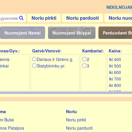
NEKILNOJA
Noriu pirkti
Noriu parduoti
Noriu nuo
Nuomojami Namai
Nuomojami Sklypai
Parduodami B
onas/Gyv.:
Gatvė/Vietovė:
Kambariai:
Kaina:
iemis
Dariaus ir Girėno g.
2
iki 400
inkai
Statybininku pr.
3
iki 500
iki 600
iki 700
iki 800
iki 900
iki 1000
iki 1200
iki 1400
ama
Noriu
iki 1600
i Butai
Noriu pirkti
iki 1800
os Patalpos
Noriu parduoti
iki 2000