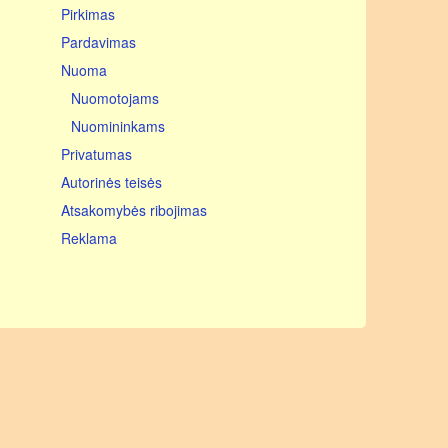
Pirkimas
iki 400 m.kv.
iki 500 m.kv.
Pardavimas
virš 500 m.kv.
Nuoma
Nuomotojams
Nuomininkams
Privatumas
Autorinės teisės
Atsakomybės ribojimas
Reklama