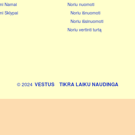
mi Namai
Noriu nuomoti
iki 2500
iki 3000
i Sklypai
Noriu išnuomoti
iki 4000
Noriu išsinuomoti
iki 5000
Noriu vertinti turtą
virš 5000
© 2024
VESTUS
TIKRA LAIKU NAUDINGA