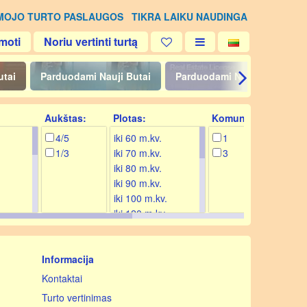
MOJO TURTO PASLAUGOS
TIKRA LAIKU NAUDINGA
moti
Noriu vertinti turtą
utai
Parduodami Nauji Butai
Parduodami Namai
Par
Aukštas:
Plotas:
Komunikacijos:
4/5
iki 60 m.kv.
1
1/3
iki 70 m.kv.
3
iki 80 m.kv.
iki 90 m.kv.
iki 100 m.kv.
iki 120 m.kv.
iki 140 m.kv.
iki 160 m.kv.
iki 180 m.kv.
Informacija
iki 200 m.kv.
Kontaktai
iki 250 m.kv.
Turto vertinimas
iki 300 m.kv.