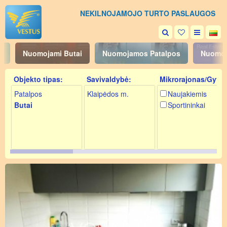
NEKILNOJAMOJO TURTO PASLAUGOS
i
Nuomojami Butai
Nuomojamos Patalpos
Nuomoj
Objekto tipas:
Savivaldybė:
Mikrorajonas/Gyv.:
Patalpos
Klaipėdos m.
Naujakiemis
Butai
Sportininkai