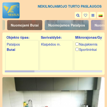
NEKILNOJAMOJO TURTO PASLAUGOS
i
Nuomojami Butai
Nuomojamos Patalpos
Nuomoj
Objekto tipas:
Savivaldybė:
Mikrorajonas/Gyv.:
Patalpos
Klaipėdos m.
Naujakiemis
Butai
Sportininkai